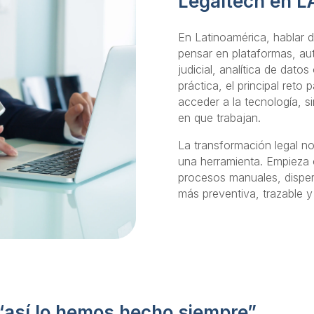
Legaltech en 
En Latinoamérica, hablar d
pensar en plataformas, autom
judicial, analítica de dato
práctica, el principal ret
acceder a la tecnología, s
en que trabajan.
La transformación legal 
una herramienta. Empieza c
procesos manuales, disper
más preventiva, trazable 
“así lo hemos hecho siempre”