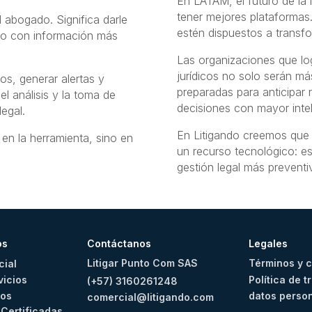
En LATAM, el futuro de la
tener mejores plataformas
l abogado. Significa darle
estén dispuestos a transfo
rio con información más
Las organizaciones que log
jurídicos no solo serán má
os, generar alertas y
preparadas para anticipar 
el análisis y la toma de
decisiones con mayor intel
egal.
En Litigando creemos que l
en la herramienta, sino en
un recurso tecnológico: es
gestión legal más preventiv
os
Contáctanos
Legales
Litigar Punto Com SAS
Términos y 
cial
Política de 
vicios
(+57) 3160261248
datos perso
ios
comercial@litigando.com
s
Certificadas