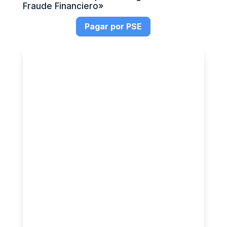
Fraude Financiero»
Pagar por PSE
Si deseas conocer otras formas de pago,
por favor contáctanos al whatsapp:
+57
316 026 1248